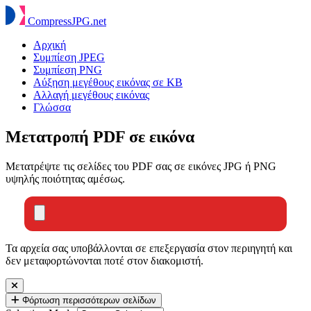
Compress
JPG
.net
Αρχική
Συμπίεση JPEG
Συμπίεση PNG
Αύξηση μεγέθους εικόνας σε KB
Αλλαγή μεγέθους εικόνας
Γλώσσα
Μετατροπή PDF σε εικόνα
Μετατρέψτε τις σελίδες του PDF σας σε εικόνες JPG ή PNG
υψηλής ποιότητας αμέσως.
Τα αρχεία σας υποβάλλονται σε επεξεργασία στον περιηγητή και
δεν μεταφορτώνονται ποτέ στον διακομιστή.
Φόρτωση περισσότερων σελίδων