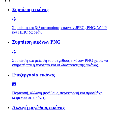
Συμπίεση εικόνας
Συμπίεση και βελτιστοποίηση εικόνων JPEG, PNG, WebP
και HEIC δωρεάν.
Συμπίεση εικόνων PNG
Συμπίεση και μείωση του μεγέθους εικόνων PNG χωρίς να
επηρεάζεται η ποιότητα και οι διαστάσεις της εικόνας.
Επεξεργασία εικόνας
Περικοπή, αλλαγή μεγέθους, περιστροφή και προσθήκη
κειμένου σε εικόνες.
Αλλαγή μεγέθους εικόνας