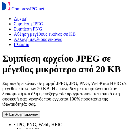
Compress
JPG
.net
Αρχική
Συμπίεση JPEG
Συμπίεση PNG
Αύξηση μεγέθους εικόνας σε KB
Αλλαγή μεγέθους εικόνας
Γλώσσα
Συμπίεση αρχείου JPEG σε
μέγεθος μικρότερο από 20 KB
Συμπίεση εικόνων σε μορφή JPEG, JPG, PNG, WebP και HEIC σε
μέγεθος κάτω των 20 KB. Η εικόνα δεν μεταφορτώνεται στον
διακομιστή και όλη η επεξεργασία πραγματοποιείται τοπικά στη
συσκευή σας, γεγονός που εγγυάται 100% προστασία της
ιδιωτικότητάς σας.
Επιλογή εικόνων
•
JPG, PNG, WebP, HEIC