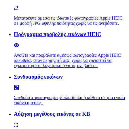
Μετατρέψτε άμεσα τις ιδιωτικές φωτογραφίες Apple HEIC
σε μορφή JPG υψηλής ποιότητας χωρίς να τις ανεβάσετε.
Πρόγραμμα προβολής εικόνων HEIC
Ανοίξτε και προβάλετε αμέσως φωτογραφίες Apple HEIC
απευθείας στον περιηγητή σας, χωρίς να χρειαστεί να
εγκαταστήσετε λογισμικό ή να τις ανεβάσετε.
Συνδυασμός εικόνων
Συνδυάστε φωτογραφίες δίπλα-δίπλα ή κάθετα σε μία ενιαία
εικόνα αμέσως.
Αύξηση μεγέθους εικόνας σε KB