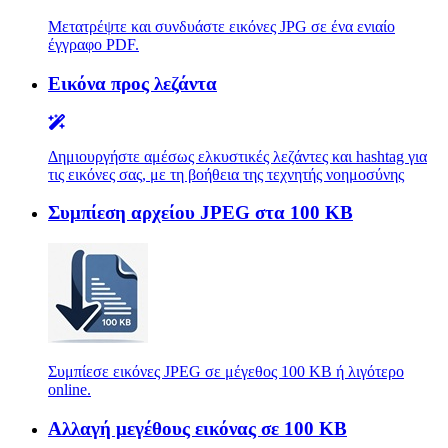
Μετατρέψτε και συνδυάστε εικόνες JPG σε ένα ενιαίο
έγγραφο PDF.
Εικόνα προς λεζάντα
Δημιουργήστε αμέσως ελκυστικές λεζάντες και hashtag για
τις εικόνες σας, με τη βοήθεια της τεχνητής νοημοσύνης
Συμπίεση αρχείου JPEG στα 100 KB
Συμπίεσε εικόνες JPEG σε μέγεθος 100 KB ή λιγότερο
online.
Αλλαγή μεγέθους εικόνας σε 100 KB