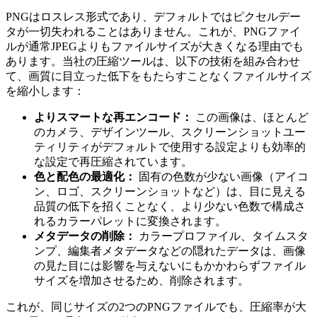
PNGはロスレス形式であり、デフォルトではピクセルデー
タが一切失われることはありません。これが、PNGファイ
ルが通常JPEGよりもファイルサイズが大きくなる理由でも
あります。当社の圧縮ツールは、以下の技術を組み合わせ
て、画質に目立った低下をもたらすことなくファイルサイズ
を縮小します：
よりスマートな再エンコード：
この画像は、ほとんど
のカメラ、デザインツール、スクリーンショットユー
ティリティがデフォルトで使用する設定よりも効率的
な設定で再圧縮されています。
色と配色の最適化：
固有の色数が少ない画像（アイコ
ン、ロゴ、スクリーンショットなど）は、目に見える
品質の低下を招くことなく、より少ない色数で構成さ
れるカラーパレットに変換されます。
メタデータの削除：
カラープロファイル、タイムスタ
ンプ、編集者メタデータなどの隠れたデータは、画像
の見た目には影響を与えないにもかかわらずファイル
サイズを増加させるため、削除されます。
これが、同じサイズの2つのPNGファイルでも、圧縮率が大