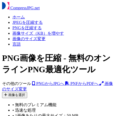
Compress
JPG
.net
ホーム
JPEGを圧縮する
PNGを圧縮する
画像サイズ（KB）を増やす
画像のサイズ変更
言語
PNG画像を圧縮 - 無料のオン
ラインPNG最適化ツール
その他のツール
PNGからJPGへ
PNFからPDFへ
画像
のサイズ変更
画像を選択
•
無料のプレミアム機能
•
迅速な処理
•
1画像あたりの最大サイズ：50 MB