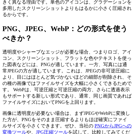
きく異なる理由です。単色のアイコンは、グラデーションを
多用したスクリーンショットよりもはるかに小さく圧縮され
るからです。
PNG、JPEG、WebP：どの形式を使う
べきか？
透明度やシャープなエッジが必要な場合、つまりロゴ、アイ
コン、スクリーンショット、フラットな色やテキストを使っ
た図表などには、PNGが適しています。一方、写真には通
常JPEGの方が適しています。これは、JPEGの非可逆圧縮に
より、目にはほとんど気づかないほどの細部が削除され、そ
の種の画像ではファイルサイズを大幅に小さくできるためで
す。 WebPは、可逆圧縮と可逆圧縮の両方、さらに透過表示
もサポートする新しい形式であり、通常、同じ画質であれば
ファイルサイズにおいてPNGを上回ります。
画像に透明度が必要ない場合は、まずJPEGやWebPに変換し
た方が、PNGをそのまま圧縮するよりもほぼ確実にファイ
ルサイズを小さくできます。ぜひ、当社の
PNGからJPGへの
変換ツール
や、
JPG圧縮ツール
を試して、比較してみてくだ