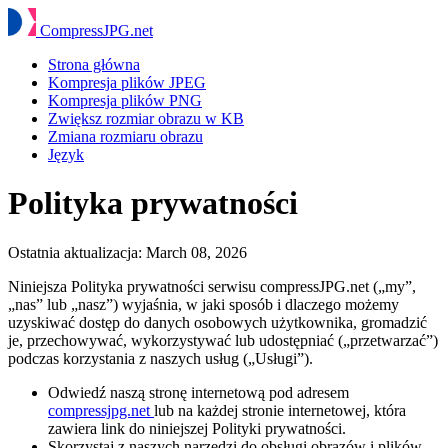
Compress
JPG
.net
Strona główna
Kompresja plików JPEG
Kompresja plików PNG
Zwiększ rozmiar obrazu w KB
Zmiana rozmiaru obrazu
Język
Polityka prywatności
Ostatnia aktualizacja:
March 08, 2026
Niniejsza Polityka prywatności serwisu compressJPG.net („my”,
„nas” lub „nasz”) wyjaśnia, w jaki sposób i dlaczego możemy
uzyskiwać dostęp do danych osobowych użytkownika, gromadzić
je, przechowywać, wykorzystywać lub udostępniać („przetwarzać”)
podczas korzystania z naszych usług („Usługi”).
Odwiedź naszą stronę internetową pod adresem
compressjpg.net
lub na każdej stronie internetowej, która
zawiera link do niniejszej Polityki prywatności.
Skorzystaj z naszych narzędzi do obsługi obrazów i plików