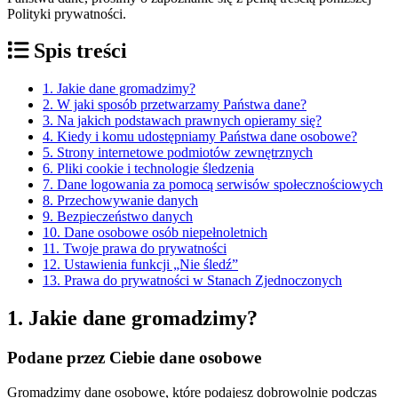
Polityki prywatności.
Spis treści
1. Jakie dane gromadzimy?
2. W jaki sposób przetwarzamy Państwa dane?
3. Na jakich podstawach prawnych opieramy się?
4. Kiedy i komu udostępniamy Państwa dane osobowe?
5. Strony internetowe podmiotów zewnętrznych
6. Pliki cookie i technologie śledzenia
7. Dane logowania za pomocą serwisów społecznościowych
8. Przechowywanie danych
9. Bezpieczeństwo danych
10. Dane osobowe osób niepełnoletnich
11. Twoje prawa do prywatności
12. Ustawienia funkcji „Nie śledź”
13. Prawa do prywatności w Stanach Zjednoczonych
1. Jakie dane gromadzimy?
Podane przez Ciebie dane osobowe
Gromadzimy dane osobowe, które podajesz dobrowolnie podczas