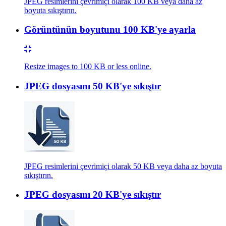
JPEG resimlerini çevrimiçi olarak 100 KB veya daha az
boyuta sıkıştırın.
Görüntünün boyutunu 100 KB'ye ayarla
Resize images to 100 KB or less online.
JPEG dosyasını 50 KB'ye sıkıştır
JPEG resimlerini çevrimiçi olarak 50 KB veya daha az boyuta
sıkıştırın.
JPEG dosyasını 20 KB'ye sıkıştır