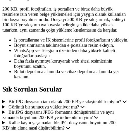
200 KB, profil fotoğrafları, iş portalları ve biraz daha büyük
resimlere izin veren belge yüklemeleri için yaygın olarak kullanılan
bir dosya boyutu sınırıdır. Dosyayı 200 KB’ye sıkıştırmak, kaliteyi
100 KB’ye sıkıştırmaya kıyasla belirgin şekilde daha yüksek
tutarken, aynı zamanda çoğu yükleme kısıtlamasını da karşılar.
İş portallarına ve İK sistemlerine profil fotoğraflarını yükleyin.
Boyut sınırlarına takılmadan e-postalara resim ekleyin.
WhatsApp ve Telegram üzerinden daha yüksek kaliteli
fotoğraflar paylaşın.
Daha fazla ayrıntıyı koruyarak web sitesi resimlerinin
boyutunu azaltın.
Bulut depolama alanında ve cihaz depolama alanında yer
kazanın.
Sık Sorulan Sorular
Bir JPG dosyasını tam olarak 200 KB'ye sıkıştırabilir miyim?
Görüntü bir sunucuya yükleniyor mu?
Bir JPG dosyasını JPEG formatına dönüştürebilir ve aynı
zamanda boyutunu 200 KB'ye indirebilir miyim?
Kalite kaybı yaşamadan bir JPG dosyasının boyutunu 200
KB’nin altına nasıl düşürebilirim?