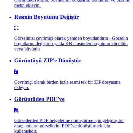
metin ekleyin.
Resmin Boyutunu Değiştir
Görselinizi çevrimiçi olarak yeniden boyutlandırın - Görselin
boyutlarını değiştirin ya da KB cinsinden boyutunu küçültün
veya büyütün
Görüntüyü ZIP'e Dönüştür
Çevrimiçi olarak birden fazla resmi tek bir ZIP dosyasına
ekleyin.
Görüntüden PDF’ye
Görsellerden PDF belgelerine dönüştürme için gelişmiş bir
araç; notların görsellerini PDF’ye dönüştürmek için
kullanışlıdır.