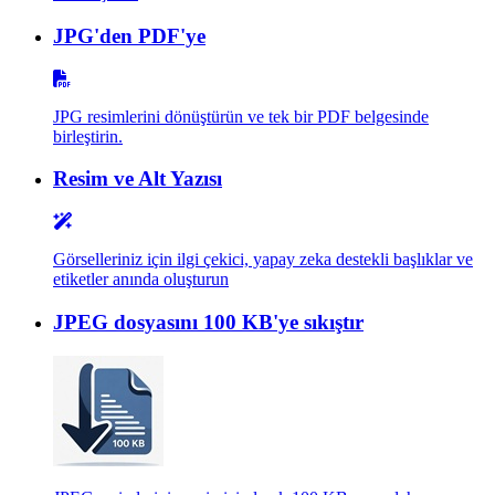
JPG'den PDF'ye
JPG resimlerini dönüştürün ve tek bir PDF belgesinde
birleştirin.
Resim ve Alt Yazısı
Görselleriniz için ilgi çekici, yapay zeka destekli başlıklar ve
etiketler anında oluşturun
JPEG dosyasını 100 KB'ye sıkıştır