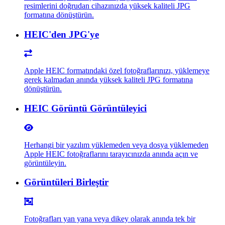
resimlerini doğrudan cihazınızda yüksek kaliteli JPG
formatına dönüştürün.
HEIC'den JPG'ye
Apple HEIC formatındaki özel fotoğraflarınızı, yüklemeye
gerek kalmadan anında yüksek kaliteli JPG formatına
dönüştürün.
HEIC Görüntü Görüntüleyici
Herhangi bir yazılım yüklemeden veya dosya yüklemeden
Apple HEIC fotoğraflarını tarayıcınızda anında açın ve
görüntüleyin.
Görüntüleri Birleştir
Fotoğrafları yan yana veya dikey olarak anında tek bir