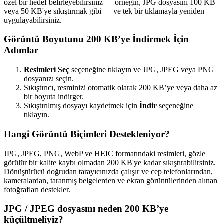
özel bir hedef belirleyebilirsiniz — örneğin, JPG dosyasını 100 KB
veya 50 KB'ye sıkıştırmak gibi — ve tek bir tıklamayla yeniden
uygulayabilirsiniz.
Görüntü Boyutunu 200 KB’ye İndirmek İçin
Adımlar
Resimleri Seç
seçeneğine tıklayın ve JPG, JPEG veya PNG
dosyanızı seçin.
Sıkıştırıcı, resminizi otomatik olarak 200 KB’ye veya daha az
bir boyuta indirger.
Sıkıştırılmış dosyayı kaydetmek için
İndir
seçeneğine
tıklayın.
Hangi Görüntü Biçimleri Destekleniyor?
JPG, JPEG, PNG, WebP ve HEIC formatındaki resimleri, gözle
görülür bir kalite kaybı olmadan 200 KB'ye kadar sıkıştırabilirsiniz.
Dönüştürücü doğrudan tarayıcınızda çalışır ve cep telefonlarından,
kameralardan, taranmış belgelerden ve ekran görüntülerinden alınan
fotoğrafları destekler.
JPG / JPEG dosyasını neden 200 KB’ye
küçültmeliyiz?