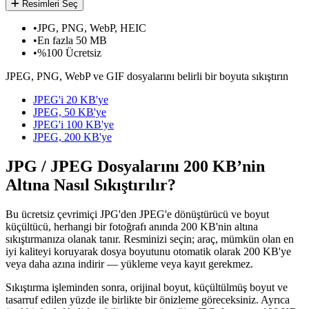
Resimleri Seç
•
JPG, PNG, WebP, HEIC
•
En fazla 50 MB
•
%100 Ücretsiz
JPEG, PNG, WebP ve GIF dosyalarını belirli bir boyuta sıkıştırın
JPEG'i 20 KB'ye
JPEG, 50 KB'ye
JPEG'i 100 KB'ye
JPEG, 200 KB'ye
JPG / JPEG Dosyalarını 200 KB’nin
Altına Nasıl Sıkıştırılır?
Bu ücretsiz çevrimiçi JPG'den JPEG'e dönüştürücü ve boyut
küçültücü, herhangi bir fotoğrafı anında 200 KB'nin altına
sıkıştırmanıza olanak tanır. Resminizi seçin; araç, mümkün olan en
iyi kaliteyi koruyarak dosya boyutunu otomatik olarak 200 KB'ye
veya daha azına indirir — yükleme veya kayıt gerekmez.
Sıkıştırma işleminden sonra, orijinal boyut, küçültülmüş boyut ve
tasarruf edilen yüzde ile birlikte bir önizleme göreceksiniz. Ayrıca