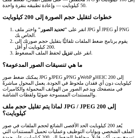
50 كيلوبايت — وإعادة تطبيقه بنقرة واحدة.
خطوات لتقليل حجم الصورة إلى 200 كيلوبايت
انقر على
"تحديد الصور"
واختر ملف JPG أو JPEG أو PNG
الخاص بك.
يقوم برنامج ضغط الملفات تلقائيًّا بتقليل حجم صورتك إلى
200 كيلوبايت أو أقل.
لحفظ الملف المضغوط.
انقر على
تنزيل
ما هي تنسيقات الصور المدعومة؟
يمكنك ضغط صور JPG وJPEG وPNG وWebP وHEIC إلى 200
كيلوبايت دون أي فقدان ملحوظ في الجودة. يعمل المحول مباشرةً
في متصفحك ويدعم الصور من الهواتف المحمولة والكاميرات
والمستندات الممسوحة ضوئيًا ولقطات الشاشة.
لماذا يتم تقليل حجم ملف JPG / JPEG إلى 200
كيلوبايت؟
يُعد 200 كيلوبايت الحد الأقصى الشائع لحجم الملفات في صور
الملف الشخصي وبوابات التوظيف وعمليات تحميل المستندات التي
تسمح بصور أكبر قليلاً. ويحافظ الضغط إلى 200 كيلوبايت على جودة