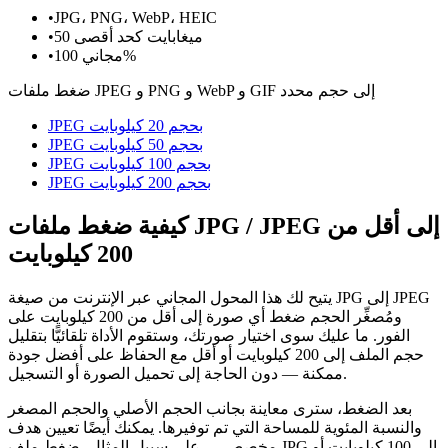
•
JPG، PNG، WebP، HEIC
50 ميغابايت كحد أقصى
•
مجاني 100%
•
ضغط ملفات JPEG و PNG و WebP و GIF إلى حجم محدد
JPEG بحجم 20 كيلوبايت
JPEG بحجم 50 كيلوبايت
JPEG بحجم 100 كيلوبايت
JPEG بحجم 200 كيلوبايت
كيفية ضغط ملفات JPG / JPEG إلى أقل من
200 كيلوبايت
يتيح لك هذا المحول المجاني عبر الإنترنت من صيغة JPG إلى JPEG
ومُصغِّر الحجم ضغط أي صورة إلى أقل من 200 كيلوبايت على
الفور. ما عليك سوى اختيار صورتك، وستقوم الأداة تلقائيًّا بتقليل
حجم الملف إلى 200 كيلوبايت أو أقل مع الحفاظ على أفضل جودة
ممكنة — دون الحاجة إلى تحميل الصورة أو التسجيل.
بعد الضغط، سترى معاينة بجانب الحجم الأصلي والحجم المصغر
والنسبة المئوية للمساحة التي تم توفيرها. يمكنك أيضًا تعيين هدف
مخصص — على سبيل المثال، ضغط ملف JPG إلى 100 كيلوبايت أو