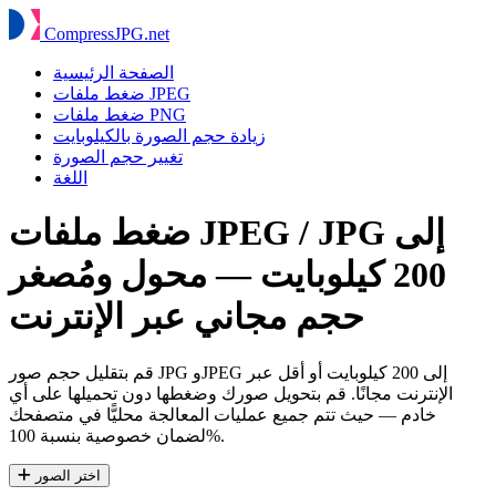
Compress
JPG
.net
الصفحة الرئيسية
ضغط ملفات JPEG
ضغط ملفات PNG
زيادة حجم الصورة بالكيلوبايت
تغيير حجم الصورة
اللغة
ضغط ملفات JPEG / JPG إلى
200 كيلوبايت — محول ومُصغر
حجم مجاني عبر الإنترنت
قم بتقليل حجم صور JPG وJPEG إلى 200 كيلوبايت أو أقل عبر
الإنترنت مجانًا. قم بتحويل صورك وضغطها دون تحميلها على أي
خادم — حيث تتم جميع عمليات المعالجة محليًّا في متصفحك
لضمان خصوصية بنسبة 100%.
اختر الصور