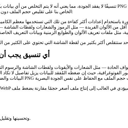
الخاص بنا على تقليص حجم الملف دون أي انخفاض ملحوظ في الجودة، وذلك باستخدام مجموعة من التقنيات:
PNG مقابل JPEG مقابل WebP: أي ت
فوتوغرافية، حيث إن ضغطه المُفقد للبيانات يزيل تفاصيل لا تكاد العين تلاحظها، ويُنتج ملفات
كل ما تحتاجه لضغط ملفات الصور بتنسيق PNG وتحسينها وتقليل حجمها عبر الإنترنت.