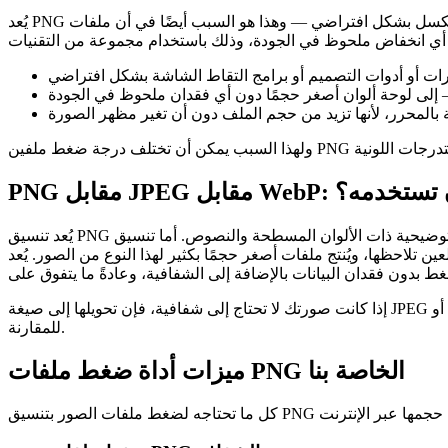
يُعد PNG تنسيقًا لا يفقد الجودة، مما يعني أنه لا يتم التخلص من أي بيانات بكسل بشكل افتراضي — وهذا هو السبب أيضًا في أن ملفات PNG عادةً ما تكون أكبر حجمًا من ملفات JPEG. يعمل برنامج الضغط
نسيق يجب أن تستخدمه؟
يُعد تنسيق PNG الخيار الأمثل عندما تحتاج إلى الشفافية أو الحواف الحادة — مثل الشعارات والأيقونات ولقطات الشاشة والرسوم التوضيحية ذات الألوان المسطحة والنصوص. أما تنسيق JPEG فيُعد عادةً الخيار
 أصغر حجمًا بكثير لهذا النوع من الصور. يُعد WebP تنسيقًا أحدث يدعم كل من الضغط مع فقدان
للمقارنة.
ميزات أداة ضغط ملفات PNG الخاصة بنا