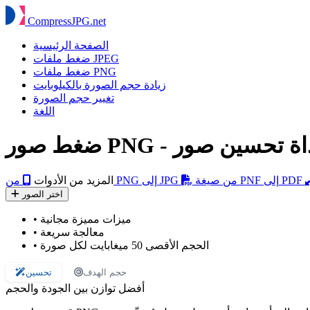
Compress
JPG
.net
الصفحة الرئيسية
ضغط ملفات JPEG
ضغط ملفات PNG
زيادة حجم الصورة بالكيلوبايت
تغيير حجم الصورة
اللغة
من صيغة PNF إلى PDF
من PNG إلى JPG
المزيد من الأدوات
اختر الصور
ميزات مميزة مجانية
•
معالجة سريعة
•
الحجم الأقصى 50 ميغابايت لكل صورة
•
حجم الهدف
تحسين
أفضل توازن بين الجودة والحجم