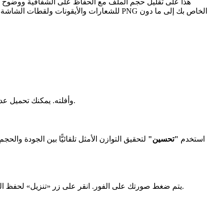
للشعارات والأيقونات ولقطات الشاشة ورسوم
أو اسحب ملف JPG أو PNG أو WebP وأفلته. يمكنك تحميل عدة ملفات في آن واحد. الحد الأقصى لحجم الملف الواحد هو 50 ميغابايت.
استخدم
"تحسين"
لتحقيق التوازن الأمثل تلقائيًّا بين الجودة والحجم
يتم ضغط صورتك على الفور. انقر على زر «تنزيل» لحفظ الصورة، أو امسح رمز الاستجابة السريعة ضوئيًّا لتنزيل الصورة المضغوطة على هاتفك المحمول، أو شارك الصور عن طريق نسخ الرابط.