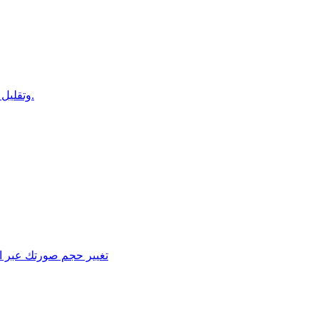
ضغط صور PNG وتقليل حجمها دون التأثير على جودة الصورة وأبعادها.
تغيير حجم صورتك عبر الإن