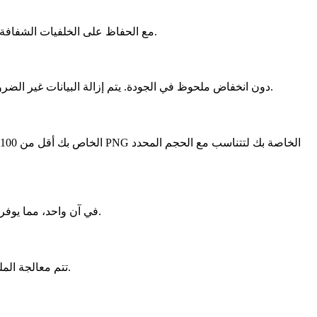
تقليل حجم ملفات PNG مع الحفاظ على الخلفيات الشفافة — وهو خيار مثالي للشعارات والملصقات والأيقونات ورسومات الويب التي يجب أن تظهر على أي لون خلفية.
قم بتحسين صور PNG دون انخفاض ملحوظ في الجودة. يتم إزالة البيانات غير الضرورية وإعادة ترميز وحدات البكسل بشكل أكثر كفاءة، مما يتيح تحميل المواقع الإلكترونية والملفات بشكل أسرع.
قم بتحميل وضغط عدة صور بتنسيق PNG في آن واحد، مما يوفر الوقت عند تحسين مجلدات كاملة من لقطات الشاشة أو الرسومات أو الصور الشفافة معًا.
تتم معالجة الملفات التي تم تحميلها بشكل آمن، ويتم حذفها تلقائيًا من خوادمنا في غضون 24 ساعة — أو يمكنك حذفها بنفسك فور الانتهاء من ضغطها.