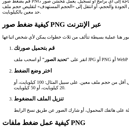
قم بضغط صور PNG عبر الإنترنت مجانًا — دون الحاجة إلى أي برامج أو تسجيل. يعمل مُحسِّن صور PNG هذا على تقليل حجم الملف مع الحفاظ على الشفافية ووضوح الحواف وجودة الصورة، وهو مثالي
 أو انتقل إلى «الحجم المستهدف» لتقليص حجم ملف PNG الخاص بك إلى ما دون
حد معين بالكيلوبايت.
كيفية ضغط صور PNG عبر الإنترنت
قم بتحميل صورتك
انقر على
"تحديد الصور"
اختر وضع الضغط
إذا كنت بحاجة إلى تقليل حجم الصورة إلى أقل من حجم ملف معين. على سبيل المثال: 100 كيلوبايت، أو
20 كيلوبايت، أو 50 كيلوبايت.
تنزيل الملف المضغوط
كيفية عمل ضغط ملفات PNG