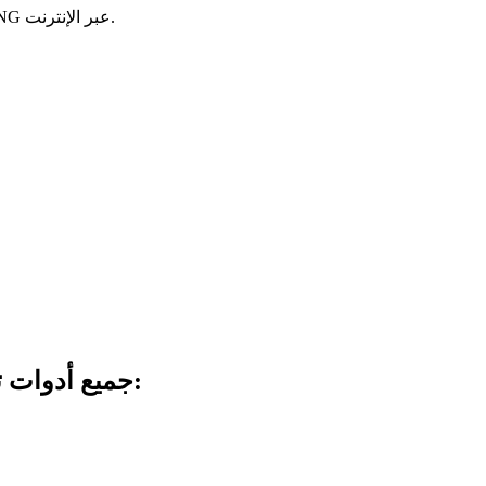
أسئلة شائعة حول ضغط ملفات PNG والشفافية وتقليل حجم صور PNG عبر الإنترنت.
جميع أدوات تحرير الصور التي نستخدمها في العمل اليومي: