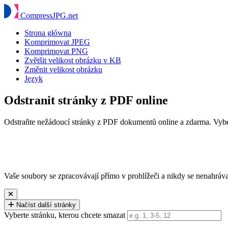
Compress
JPG
.net
Strona główna
Komprimovat JPEG
Komprimovat PNG
Zvětšit velikost obrázku v KB
Změnit velikost obrázku
Język
Odstranit stránky z PDF online
Odstraňte nežádoucí stránky z PDF dokumentů online a zdarma. Vybert
Vaše soubory se zpracovávají přímo v prohlížeči a nikdy se nenahrávaj
Načíst další stránky
Vyberte stránku, kterou chcete smazat