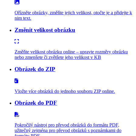
Ořízněte obrázky, změňte jejich velikost, otočte je a přidejte k
nim text.
Změnit velikost obrázku
Změňte velikost obrázku online – upravte rozměry obrázku
nebo zmenšete či zvětšete jeho velikost v KB
Obrázek do ZIP
Vložte více obrázků do jednoho souboru ZIP online.
Obrázek do PDF
Pokročilý nástroj pro převod obrázků do formátu PDF,
užitečný zejména pro převod obrázků s poznámkami do
formátu PDF.