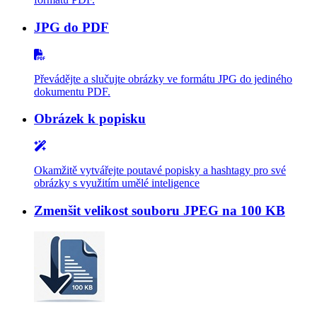
JPG do PDF
Převádějte a slučujte obrázky ve formátu JPG do jediného
dokumentu PDF.
Obrázek k popisku
Okamžitě vytvářejte poutavé popisky a hashtagy pro své
obrázky s využitím umělé inteligence
Zmenšit velikost souboru JPEG na 100 KB