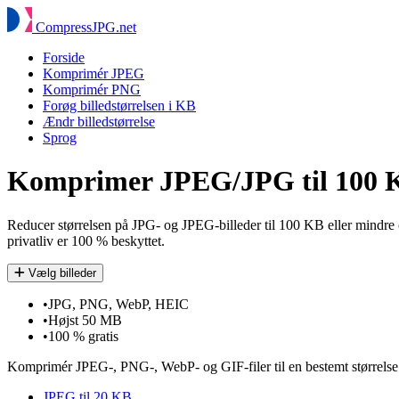
Compress
JPG
.net
Forside
Komprimér JPEG
Komprimér PNG
Forøg billedstørrelsen i KB
Ændr billedstørrelse
Sprog
Komprimer JPEG/JPG til 100 KB 
Reducer størrelsen på JPG- og JPEG-billeder til 100 KB eller mindre on
privatliv er 100 % beskyttet.
Vælg billeder
•
JPG, PNG, WebP, HEIC
•
Højst 50 MB
•
100 % gratis
Komprimér JPEG-, PNG-, WebP- og GIF-filer til en bestemt størrelse
JPEG til 20 KB