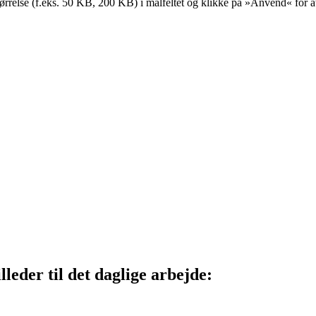
størrelse (f.eks. 50 KB, 200 KB) i målfeltet og klikke på »Anvend« for a
lleder til det daglige arbejde: