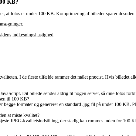
100 KB?
er, at fotos er under 100 KB. Komprimering af billeder sparer desuden 
bansøgninger.
 sidens indlæsningshastighed.
teten. I de fleste tilfælde rammer det målet præcist. Hvis billedet aller
vaScript. Dit billede sendes aldrig til nogen server, så dine fotos forbl
lsen til 100 KB?
begge formater og genererer en standard .jpg-fil på under 100 KB. P
en at miste kvalitet?
jeste JPEG-kvalitetsindstilling, der stadig kan rummes inden for 100 KB