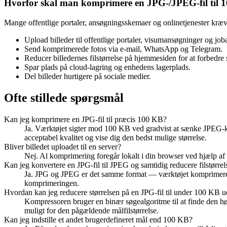
Hvorfor skal man komprimere en JPG-/JPEG-fil til 
Mange offentlige portaler, ansøgningsskemaer og onlinetjenester kræv
Upload billeder til offentlige portaler, visumansøgninger og jo
Send komprimerede fotos via e-mail, WhatsApp og Telegram.
Reducer billedernes filstørrelse på hjemmesiden for at forbedre
Spar plads på cloud-lagring og enhedens lagerplads.
Del billeder hurtigere på sociale medier.
Ofte stillede spørgsmål
Kan jeg komprimere en JPG-fil til præcis 100 KB?
Ja. Værktøjet sigter mod 100 KB ved gradvist at sænke JPEG-kvali
acceptabel kvalitet og vise dig den bedst mulige størrelse.
Bliver billedet uploadet til en server?
Nej. Al komprimering foregår lokalt i din browser ved hjælp af Ja
Kan jeg konvertere en JPG-fil til JPEG og samtidig reducere filstørre
Ja. JPG og JPEG er det samme format — værktøjet komprimerer 
komprimeringen.
Hvordan kan jeg reducere størrelsen på en JPG-fil til under 100 KB ud
Kompressoren bruger en binær søgealgoritme til at finde den hø
muligt for den pågældende målfilstørrelse.
Kan jeg indstille et andet brugerdefineret mål end 100 KB?