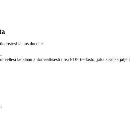
ta
iedostosi latausalueelle.
.
itteellesi ladataan automaattisesti uusi PDF-tiedosto, joka sisältää jäljell
i.