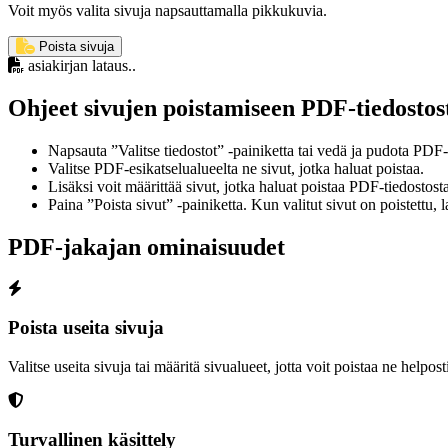
Voit myös valita sivuja napsauttamalla pikkukuvia.
Poista sivuja
asiakirjan lataus..
Ohjeet sivujen poistamiseen PDF-tiedostos
Napsauta ”Valitse tiedostot” -painiketta tai vedä ja pudota PDF-t
Valitse PDF-esikatselualueelta ne sivut, jotka haluat poistaa.
Lisäksi voit määrittää sivut, jotka haluat poistaa PDF-tiedostosta
Paina ”Poista sivut” -painiketta. Kun valitut sivut on poistettu, la
PDF-jakajan ominaisuudet
Poista useita sivuja
Valitse useita sivuja tai määritä sivualueet, jotta voit poistaa ne helpost
Turvallinen käsittely