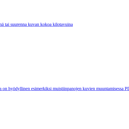
ä tai suurenna kuvan kokoa kilotavuina
a on hyödyllinen esimerkiksi muistiinpanojen kuvien muuntamisessa PD