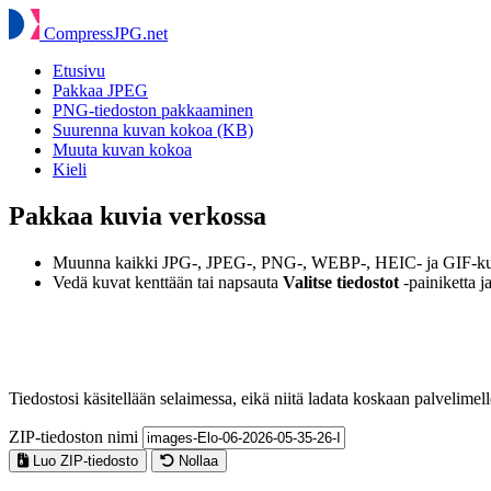
Compress
JPG
.net
Etusivu
Pakkaa JPEG
PNG-tiedoston pakkaaminen
Suurenna kuvan kokoa (KB)
Muuta kuvan kokoa
Kieli
Pakkaa kuvia verkossa
Muunna kaikki JPG-, JPEG-, PNG-, WEBP-, HEIC- ja GIF-kuva
Vedä kuvat kenttään tai napsauta
Valitse tiedostot
-painiketta ja
Tiedostosi käsitellään selaimessa, eikä niitä ladata koskaan palvelimell
ZIP-tiedoston nimi
Luo ZIP-tiedosto
Nollaa