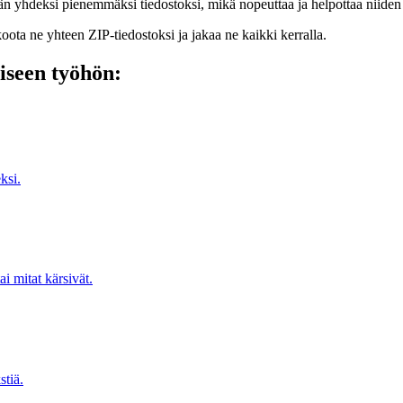
än yhdeksi pienemmäksi tiedostoksi, mikä nopeuttaa ja helpottaa niiden t
t koota ne yhteen ZIP-tiedostoksi ja jakaa ne kaikki kerralla.
iseen työhön:
ksi.
 mitat kärsivät.
stiä.