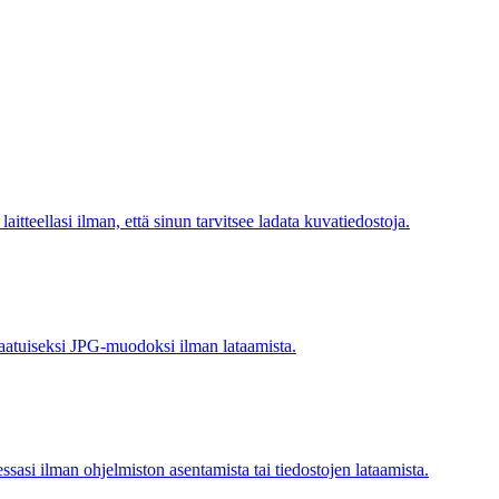
teellasi ilman, että sinun tarvitsee ladata kuvatiedostoja.
aatuiseksi JPG-muodoksi ilman lataamista.
sasi ilman ohjelmiston asentamista tai tiedostojen lataamista.