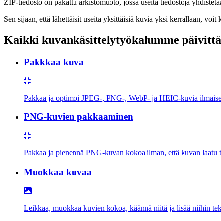
ZIP-tiedosto on pakattu arkistomuoto, jossa useita tiedostoja yhdistetä
Sen sijaan, että lähettäisit useita yksittäisiä kuvia yksi kerrallaan, voi
Kaikki kuvankäsittelytyökalumme päivittä
Pakkkaa kuva
Pakkaa ja optimoi JPEG-, PNG-, WebP- ja HEIC-kuvia ilmaise
PNG-kuvien pakkaaminen
Pakkaa ja pienennä PNG-kuvan kokoa ilman, että kuvan laatu tai
Muokkaa kuvaa
Leikkaa, muokkaa kuvien kokoa, käännä niitä ja lisää niihin tek