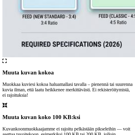
Muuta kuvan kokoa
Muokkaa kuviesi kokoa haluamallasi tavalla – pienennä tai suurenna
kuvia ilman, että laatu heikkenee merkittävästi. Ei rekisteröitymistä,
ei rajoituksia!
Muuta kuvan koko 100 KB:ksi
Kuvankoonmuokkaajamme ei rajoitu pelkästään pikseleihin — voit
asettaa tavoitekoon, esimerkiksi 100 KB tai 200 KB, jolloin