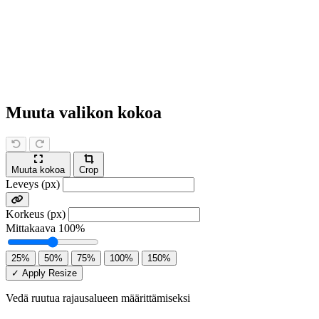
Muuta valikon kokoa
Muuta kokoa
Crop
Leveys (px)
Korkeus (px)
Mittakaava
100%
25%
50%
75%
100%
150%
✓ Apply Resize
Vedä ruutua rajausalueen määrittämiseksi