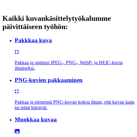
Kaikki kuvankäsittelytyökalumme
päivittäiseen työhön:
Pakkkaa kuva
Pakkaa ja optimoi JPEG-, PNG-, WebP- ja HEIC-kuvia
ilmaiseksi.
PNG-kuvien pakkaaminen
Pakkaa ja pienennä PNG-kuvan kokoa ilman, että kuvan laatu
tai mitat kärsivät.
Muokkaa kuvaa