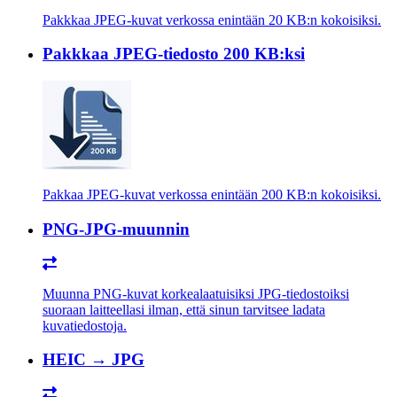
Pakkkaa JPEG-kuvat verkossa enintään 20 KB:n kokoisiksi.
Pakkkaa JPEG-tiedosto 200 KB:ksi
Pakkaa JPEG-kuvat verkossa enintään 200 KB:n kokoisiksi.
PNG-JPG-muunnin
Muunna PNG-kuvat korkealaatuisiksi JPG-tiedostoiksi
suoraan laitteellasi ilman, että sinun tarvitsee ladata
kuvatiedostoja.
HEIC → JPG