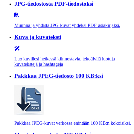
JPG-tiedostosta PDF-tiedostoksi
Muunna ja yhdistä JPG-kuvat yhdeksi PDF-asiakirjaksi.
Kuva ja kuvateksti
Luo kuvillesi hetkessä kiinnostavia, tekoälyllä luotuja
kuvatekstejä ja hashtageja
Pakkkaa JPEG-tiedosto 100 KB:ksi
Pakkkaa JPEG-kuvat verkossa enintään 100 KB:n kokoisiksi.