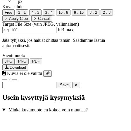
— × — px
Kuvasuhde
Free
1 : 1
4 : 3
3 : 4
16 : 9
9 : 16
3 : 2
2 : 3
✓ Apply Crop
✕ Cancel
Target File Size
(vain JPEG, valinnainen)
KB max
Jätä tyhjäksi, jos haluat ohittaa tämän. Säädämme laatua
automaattisesti.
Vientimuoto
JPG
PNG
PDF
Download
Kuvia ei ole valittu
— × —
Save
✕
Usein kysyttyjä kysymyksiä
Minkä kuvamuotojen kokoa voin muuttaa?