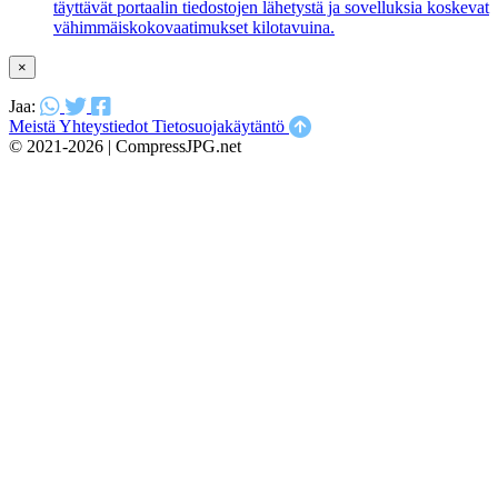
täyttävät portaalin tiedostojen lähetystä ja sovelluksia koskevat
vähimmäiskokovaatimukset kilotavuina.
×
Jaa:
Meistä
Yhteystiedot
Tietosuojakäytäntö
© 2021-2026 | CompressJPG.net