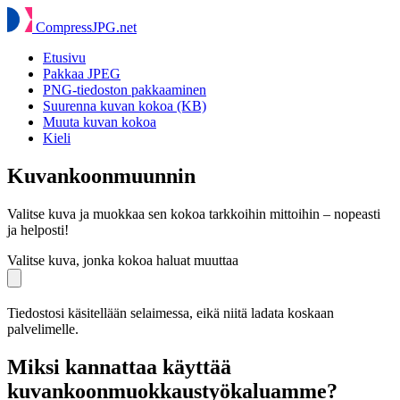
Compress
JPG
.net
Etusivu
Pakkaa JPEG
PNG-tiedoston pakkaaminen
Suurenna kuvan kokoa (KB)
Muuta kuvan kokoa
Kieli
Kuvankoonmuunnin
Valitse kuva ja muokkaa sen kokoa tarkkoihin mittoihin – nopeasti
ja helposti!
Valitse kuva, jonka kokoa haluat muuttaa
Tiedostosi käsitellään selaimessa, eikä niitä ladata koskaan
palvelimelle.
Miksi kannattaa käyttää
kuvankoonmuokkaustyökaluamme?