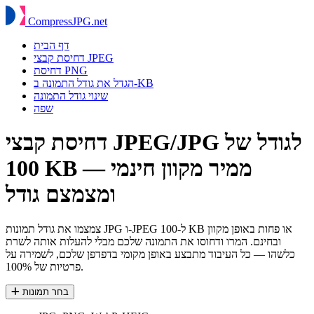
Compress
JPG
.net
דף הבית
דחיסת קבצי JPEG
דחיסת PNG
הגדל את גודל התמונה ב-KB
שינוי גודל התמונה
שפה
דחיסת קבצי JPEG/JPG לגודל של
100 KB — ממיר מקוון חינמי
ומצמצם גודל
צמצמו את גודל תמונות JPG ו-JPEG ל-100 KB או פחות באופן מקוון
ובחינם. המרו ודחוסו את התמונה שלכם מבלי להעלות אותה לשרת
כלשהו — כל העיבוד מתבצע באופן מקומי בדפדפן שלכם, לשמירה על
פרטיות של 100%.
בחר תמונות