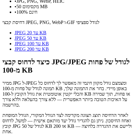
•
JPG, PNG, WebP, HEIC
מקסימום 50 MB
•
100% חינם
•
דחיסת קבצי JPEG, PNG, WebP ו-GIF לגודל ספציפי
JPEG עד 20 KB
JPEG עד 50 KB
JPEG עד 100 KB
JPEG עד 200 KB
כיצד לדחוס קבצי JPG/JPEG לגודל של פחות
מ-100 KB
ממיר JPG ל-JPEG ומצמצם גודל מקוון חינמי זה מאפשר לך לדחוס כל
תמונה לגודל של פחות מ-100 KB באופן מיידי. בחר את התמונה שלך,
והכלי יקטין אוטומטית את גודל הקובץ ל-100 KB או פחות, תוך שמירה
על האיכות הטובה ביותר האפשרית — ללא צורך בהעלאה וללא צורך
בהרשמה.
לאחר הדחיסה תוצג תצוגה מקדימה לצד הגודל המקורי, הגודל המופחת
ואחוז החיסכון. ניתן גם להגדיר גודל יעד מותאם אישית — למשל, לדחוס
קובץ JPG לגודל של 50 KB או 200 KB — וליישם את ההגדרה בלחיצה
אחת.