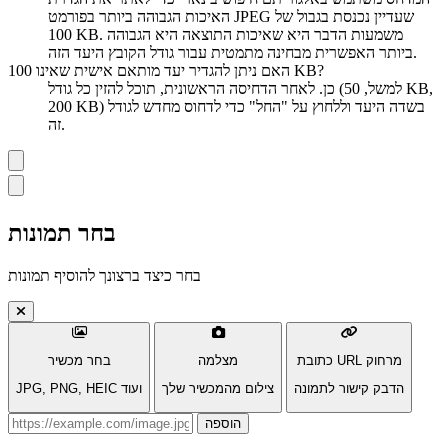
האיכות הגבוהה ביותר בפורמט JPEG שעדיין נכנסת בגבול של
100 KB. משמעות הדבר היא שאיכות התוצאה היא הגבוהה
ביותר האפשרית מבחינה מתמטית עבור גודל הקובץ היעד הזה.
האם ניתן להגדיר יעד מותאם אישית שאינו 100 KB?
כן. לאחר הדחיסה הראשונית, תוכל להזין כל גודל (למשל, 50 KB,
200 KB) בשדה היעד וללחוץ על "החל" כדי לדחוס מחדש לגודל
זה.
בחר תמונות
בחר כיצד ברצונך להוסיף תמונות
כתובת URL מרחוק
מצלמה
בחר מכשיר
הדבק קישור לתמונה
צילום מהמכשיר שלך
JPG, PNG, HEIC ועוד
Image URL
הוספה