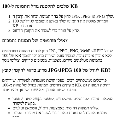
שלבים להקטנת גודל התמונה ל-100 KB
ובחר את קובץ ה-JPG, JPEG או PNG שלך.
לחץ על
בחר תמונות
המדחס מקטין את התמונה שלך באופן אוטומטי לגודל של 100
KB או פחות.
כדי לשמור את הקובץ הדחוס.
לחץ על
הורד
אילו פורמטים של תמונות נתמכים?
ניתן לדחוס תמונות בפורמטים JPG, JPEG, PNG, WebP ו-HEIC לגודל
של 100 KB ללא אובדן איכות ניכר. הממיר פועל ישירות בדפדפן ותומך
בתמונות מטלפונים ניידים, מצלמות, מסמכים סרוקים וצילומי מסך.
מדוע כדאי להקטין קובץ JPG/JPEG לגודל של 100 KB?
פורטלים ממשלתיים רבים, טפסי הגשת מועמדות למשרות ושירותים
מקוונים דורשים תמונות בגודל של פחות מ-100 KB. דחיסת תמונות גם
חוסכת שטח אחסון ומאפשרת שיתוף מהיר יותר.
העלאת תמונות לפורטלים ממשלתיים, לטפסי בקשה לויזה ולטפסי
בקשה למשרה.
שלחו תמונות דחוסות באמצעות דוא"ל, ווטסאפ וטלגרם.
צמצמו את גודל התמונות באתר כדי לשפר את מהירות טעינת