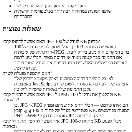
הדף.
חסוך מקום באחסון בענן ובאחסון במכשיר.
שתפו תמונות במהירות רבה יותר בפלטפורמות הרשתות
החברתיות.
שאלות נפוצות
האם אפשר לדחוס קובץ JPG לגודל של 100 KB בדיוק?
כן. הכלי שואף להגיע לגודל של 100 KB באמצעות הפחתה
הדרגתית של איכות ה-JPEG. ברוב המקרים הוא מגיע בדיוק ליעד.
אם התמונה כבר קטנה מאוד או דחוסה מאוד, הכלי יגיע לרמת
האיכות המינימלית האפשרית ויציג בפניכם את הגודל הטוב ביותר
שניתן להשיג.
האם התמונה מועלת לשרת?
לא. כל תהליך הדחיסה מתבצע באופן מקומי בדפדפן שלך
באמצעות JavaScript. התמונה שלך לעולם לא נשלחת לשום שרת,
ולכן התמונות שלך נשארות פרטיות לחלוטין.
האם אפשר להמיר קובץ JPG ל-JPEG ולהקטין את גודלו ל-100 KB
בו-זמנית?
כן. JPG ו-JPEG הם אותו פורמט — הכלי דוחס את שניהם ומפיק
קובץ .jpg סטנדרטי בגודל של פחות מ-100 KB. תמונות בפורמטים
PNG ו-WebP מומרות גם הן ל-JPG במהלך הדחיסה.
איך אפשר להקטין את גודל קובץ JPG מתחת ל-100 KB מבלי לפגוע
באיכות?
המדחס משתמש באלגוריתם חיפוש בינארי כדי לאתר את הגדרת