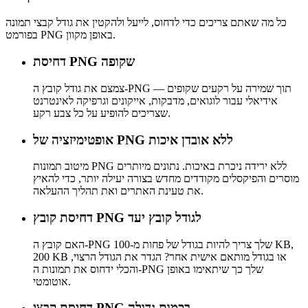
כל מה שאתם צריכים כדי לדחוס, לייעל ולהקטין את גודל קבצי תמונה
בפורמט PNG באופן מקוון.
דחיסת PNG שקופה
צמצם את גודל קובץ ה-PNG תוך שמירה על רקעים שקופים —
אידיאלי עבור לוגואים, מדבקות, אייקונים וגרפיקה לאינטרנט
שצריכים להופיע על כל צבע רקע.
אופטימיזציה של PNG ללא אובדן איכות
מיטוב תמונות PNG ללא ירידה ניכרת באיכות. נתונים מיותרים
מוסרים והפיקסלים מקודדים מחדש בצורה יעילה יותר, כדי להאיץ
את טעינת האתרים ואת תהליך ההעלאה.
דחיסת קובץ PNG לגודל קובץ יעד
האם קובץ ה-PNG שלך צריך להיות בגודל של פחות מ-100 KB,
200 KB או בגודל מותאם אישית אחר? הגדר את הגודל הרצוי,
והכלי ידחוס את תמונות ה-PNG שלך כך שיתאימו באופן
אוטומטי.
דחיסת קבצי PNG בכמות גדולה