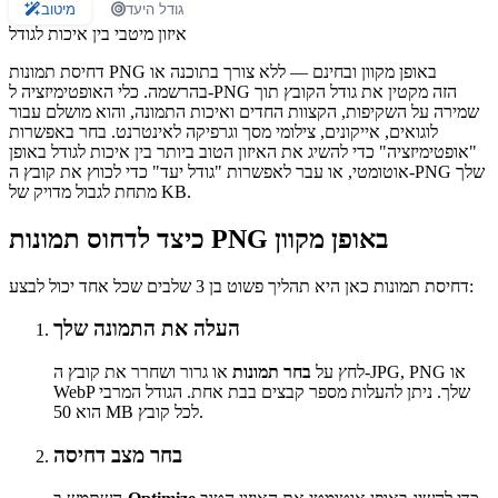
גודל היעד
מיטוב
איזון מיטבי בין איכות לגודל
דחיסת תמונות PNG באופן מקוון ובחינם — ללא צורך בתוכנה או
בהרשמה. כלי האופטימיזציה ל-PNG הזה מקטין את גודל הקובץ תוך
שמירה על השקיפות, הקצוות החדים ואיכות התמונה, והוא מושלם עבור
לוגואים, אייקונים, צילומי מסך וגרפיקה לאינטרנט. בחר באפשרות
"אופטימיזציה" כדי להשיג את האיזון הטוב ביותר בין איכות לגודל באופן
אוטומטי, או עבר לאפשרות "גודל יעד" כדי לכווץ את קובץ ה-PNG שלך
מתחת לגבול מדויק של KB.
כיצד לדחוס תמונות PNG באופן מקוון
דחיסת תמונות כאן היא תהליך פשוט בן 3 שלבים שכל אחד יכול לבצע:
העלה את התמונה שלך
לחץ על
בחר תמונות
או גרור ושחרר את קובץ ה-JPG, PNG או
WebP שלך. ניתן להעלות מספר קבצים בבת אחת. הגודל המרבי
הוא 50 MB לכל קובץ.
בחר מצב דחיסה