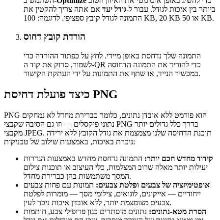
כדי להשיג באופן אוטומטי את האיזון הטוב
Optimize
השתמש ב-
ביותר בין איכות לגודל. עבור ל-
גודל יעד
אם אתה צריך להקטין את
התמונה לגודל קובץ ספציפי. לדוגמה: 100 KB, 20 KB או 50 KB.
הורדת קובץ דחוס
התמונה שלך נדחסת באופן מיידי. לחץ על כפתור ההורדה כדי
לשמור, סרוק את קוד ה-QR כדי להוריד את התמונה הדחוסה
במכשיר הנייד, או שתף את התמונות על ידי העתקת הקישור.
כיצד פועלת דחיסת PNG
PNG הוא פורמט ללא אובדן נתונים, כלומר כברירת מחדל לא נמחקים
נתוני פיקסלים — וזו גם הסיבה שקבצי PNG בדרך כלל גדולים יותר
מקבצי JPEG. תוכנת הדחיסה שלנו מצמצמת את גודל הקובץ ללא ירידה
ניכרת באיכות, באמצעות שילוב של טכניקות:
קידוד מחדש חכם יותר:
התמונה נדחסת מחדש באמצעות הגדרות
יעילות יותר מאלה שרוב המצלמות, כלי העיצוב או תוכנות צילום
המסך משתמשות בהן כברירת מחדל.
אופטימיזציה של צבעים ופלטת צבעים:
תמונות עם פחות צבעים
ייחודיים — אייקונים, לוגואים, צילומי מסך — מומרות לפלטת
צבעים מצומצמת יותר, ללא אובדן איכות ניכר לעין.
הסרת מטא-נתונים:
נתונים מוסתרים כגון פרופילי צבע, חותמות