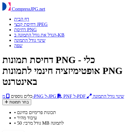
Compress
JPG
.net
דף הבית
דחיסת קבצי JPEG
דחיסת PNG
הגדל את גודל התמונה ב-KB
שינוי גודל התמונה
שפה
דחיסת תמונות PNG - כלי
אופטימיזציה חינמי לתמונות PNG
באינטרנט
שינוי גודל התמונה
PNF ל-PDF
מ-PNG ל-JPG
כלים נוספים
בחר תמונות
תכונות פרימיום בחינם
•
עיבוד מהיר
•
גודל מרבי: 50 MB לתמונה
•