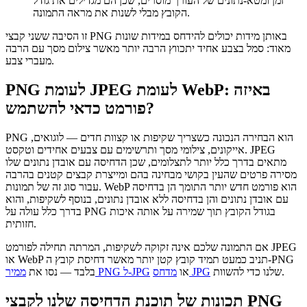
זמן ומטא-נתונים של העורך מוסרים, שכן הם מגדילים את גודל
הקובץ מבלי לשנות את מראה התמונה.
זו הסיבה ששני קבצי PNG באותן מידות יכולים להידחס במידות שונות
מאוד: סמל בצבע אחיד יתכווץ הרבה יותר מאשר צילום מסך עם הרבה
מעברי צבע.
PNG לעומת JPEG לעומת WebP: באיזה
פורמט כדאי להשתמש?
PNG הוא הבחירה הנכונה כשצריך שקיפות או קצוות חדים — לוגואים,
אייקונים, צילומי מסך ותרשימים עם צבעים אחידים וטקסט. JPEG
מתאים בדרך כלל יותר לתצלומים, שכן הדחיסה עם אובדן נתונים שלו
מסירה פרטים שהעין בקושי מבחינה בהם ומייצרת קבצים קטנים בהרבה
עבור סוג זה של תמונות. WebP הוא פורמט חדש יותר התומך הן בדחיסה
עם אובדן נתונים והן בדחיסה ללא אובדן נתונים, בנוסף לשקיפות, והוא
בדרך כלל עולה על PNG בגודל הקובץ תוך שמירה על אותה איכות
חזותית.
אם התמונה שלכם אינה זקוקה לשקיפות, המרתה תחילה לפורמט JPEG
או WebP תניב כמעט תמיד קובץ קטן יותר מאשר דחיסת קובץ ה-PNG
שלנו כדי להשוות.
מדחס JPG
או
ממיר PNG ל-JPG
בלבד — נסו את
תכונות של תוכנת הדחיסה שלנו לקבצי PNG