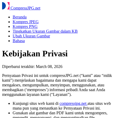
Compress
JPG
.net
Beranda
Kompres JPEG
Kompres PNG
Tingkatkan Ukuran Gambar dalam KB
Ubah Ukuran Gambar
Bahasa
Kebijakan Privasi
Diperbarui terakhir:
March 08, 2026
Pernyataan Privasi ini untuk compressJPG.net (“kami” atau “milik
kami”) menjelaskan bagaimana dan mengapa kami dapat
mengakses, mengumpulkan, menyimpan, menggunakan, atau
membagikan (‘memproses’) informasi pribadi Anda saat Anda
menggunakan layanan kami (“Layanan”).
Kunjungi situs web kami di
compressjpg.net
atau situs web
mana pun yang menautkan ke Pernyataan Privasi ini.
Gunakan alat gambar dan PDF kami untuk mengompres,
mengedit, mengonversi, dan mengoptimalkan file.