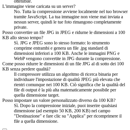
ottenibile.
L'immagine viene caricata su un server?
No. Tutta la compressione avviene localmente nel tuo browser
tramite JavaScript. La tua immagine non viene mai inviata a
nessun server, quindi le tue foto rimangono completamente
private.
Posso convertire un file JPG in JPEG e ridurne le dimensioni a 100
KB allo stesso tempo?
Sì. JPG e JPEG sono lo stesso formato: lo strumento
comprime entrambi e genera un file .jpg standard di
dimensioni inferiori a 100 KB. Anche le immagini PNG e
WebP vengono convertite in JPG durante la compressione.
Come posso ridurre le dimensioni di un file JPG al di sotto dei 100
KB senza perdere qualità?
Il compressore utilizza un algoritmo di ricerca binaria per
individuare l'impostazione di qualità JPEG più elevata che
rientri comunque nei 100 KB. Ciò significa che la qualità del
file di output è la più alta matematicamente possibile per
quella dimensione target.
Posso impostare un valore personalizzato diverso da 100 KB?
Sì. Dopo la compressione iniziale, puoi inserire qualsiasi
dimensione (ad esempio 50 KB, 200 KB) nel campo
"Destinazione" e fare clic su "Applica" per ricomprimere il
file a quella dimensione.