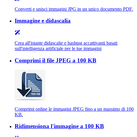
Converti e unisci immagini JPG in un unico documento PDF.
Immagine e didascalia
Crea all'istante didascalie e hashtag accattivanti basati
sull'intelligenza artificiale per le tue immagini
Comprimi il file JPEG a 100 KB
Comprimi online le immagini JPEG fino a un massimo di 100
KB.
Ridimensiona l'immagine a 100 KB