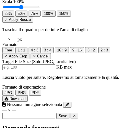
Scala
100%
25%
50%
75%
100%
150%
✓ Apply Resize
Trascina il riquadro per definire l'area di ritaglio
— × — px
Formato
Free
1 : 1
4 : 3
3 : 4
16 : 9
9 : 16
3 : 2
2 : 3
✓ Apply Crop
✕ Cancel
Target File Size
(Solo JPEG, facoltativo)
KB max
Lascia vuoto per saltare. Regoleremo automaticamente la qualità.
Formato di esportazione
JPG
PNG
PDF
Download
Nessuna immagine selezionata
— × —
Save
✕