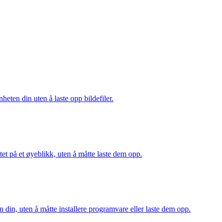
heten din uten å laste opp bildefiler.
et på et øyeblikk, uten å måtte laste dem opp.
 din, uten å måtte installere programvare eller laste dem opp.