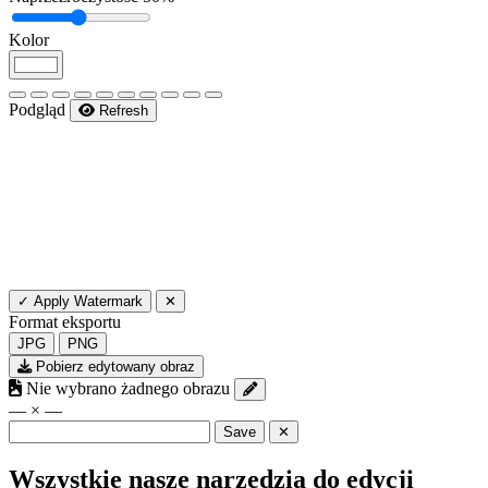
Kolor
Podgląd
Refresh
✓ Apply Watermark
✕
Format eksportu
JPG
PNG
Pobierz edytowany obraz
Nie wybrano żadnego obrazu
— × —
Save
✕
Wszystkie nasze narzędzia do edycji