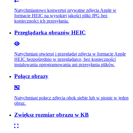
Natychmiastowo konwertuj prywatne zdjęcia Apple w
formacie HEIC na wysokiej jakości pliki JPG bez
konieczności ich przesyłania.
Przeglądarka obrazów HEIC
Natychmiast otwieraj i przeglądaj zdjęcia w formacie Apple
HEIC bezpośrednio w przeglądarce, bez konieczności
instalowania oprogramowania ani przesyłania plików.
Połącz obrazy
Natychmiast połącz zdjęcia obok siebie lub w pionie w jeden
obraz.
Zwiększ rozmiar obrazu w KB