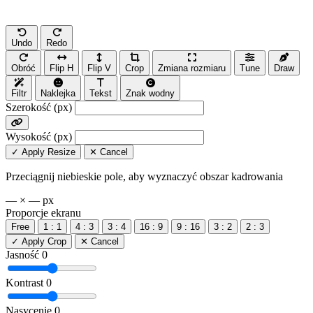
Undo
Redo
Obróć
Flip H
Flip V
Crop
Zmiana rozmiaru
Tune
Draw
Filtr
Naklejka
Tekst
Znak wodny
Szerokość (px)
Wysokość (px)
✓ Apply Resize
✕ Cancel
Przeciągnij niebieskie pole, aby wyznaczyć obszar kadrowania
— × — px
Proporcje ekranu
Free
1 : 1
4 : 3
3 : 4
16 : 9
9 : 16
3 : 2
2 : 3
✓ Apply Crop
✕ Cancel
Jasność
0
Kontrast
0
Nasycenie
0