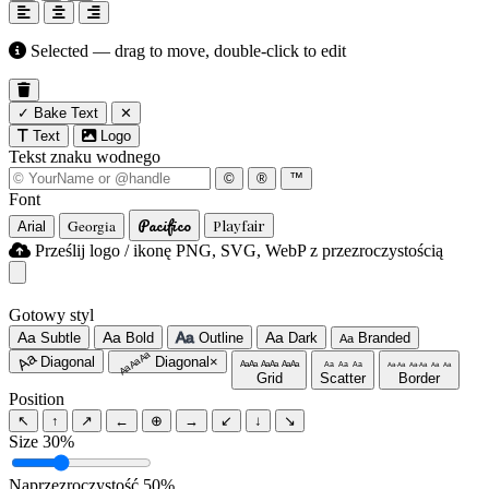
Selected — drag to move, double-click to edit
✓ Bake Text
✕
Text
Logo
Tekst znaku wodnego
©
®
™
Font
Pacifico
Georgia
Playfair
Arial
Prześlij logo / ikonę
PNG, SVG, WebP z przezroczystością
Gotowy styl
Aa
Aa
Aa
Aa
Subtle
Bold
Outline
Dark
Branded
Aa
Aa
Aa Aa Aa
Diagonal
Diagonal×
Aa Aa
Aa Aa
Aa Aa
Aa
Aa
Aa
Aa·Aa
Aa·Aa
Aa
Aa
Grid
Scatter
Border
Position
↖
↑
↗
←
⊕
→
↙
↓
↘
Size
30%
Naprzezroczystość
50%