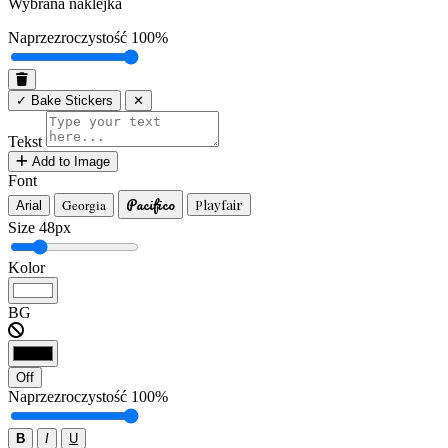
Wybrana naklejka
Naprzezroczystość
100%
✓ Bake Stickers
✕
Tekst
Add to Image
Font
Pacifico
Georgia
Playfair
Arial
Size
48px
Kolor
BG
Off
Naprzezroczystość
100%
B
I
U