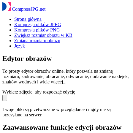
Compress
JPG
.net
Strona główna
Kompresja plików JPEG
Kompresja plików PNG
Zwiększ rozmiar obrazu w KB
Zmiana rozmiaru obrazu
Język
Edytor obrazów
To prosty edytor obrazów online, który pozwala na zmianę
rozmiaru, kadrowanie, obracanie, odwracanie, dodawanie naklejek,
znaków wodnych i wiele więcej...
Wybierz zdjęcie, aby rozpocząć edycję
Twoje pliki są przetwarzane w przeglądarce i nigdy nie są
przesyłane na serwer.
Zaawansowane funkcje edycji obrazów