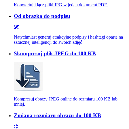
Konwertuj i łącz pliki JPG w jeden dokument PDF.
Od obrazka do podpisu
Natychmiast generuj atrakcyjne podpisy i hashtagi oparte na
sztucznej inteligencji do swoich zdjęć
Skompresuj plik JPEG do 100 KB
Kompresuj obrazy JPEG online do rozmiaru 100 KB lub
mniej.
Zmiana rozmiaru obrazu do 100 KB