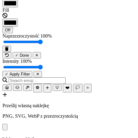
Fill
Off
Naprzezroczystość
100%
✓ Done
✕
Intensity
100%
✓ Apply Filter
✕
😀
🐶
🍕
⚽
✈️
💡
❤️
🏳️
⭐
Prześlij własną naklejkę
PNG, SVG, WebP z przezroczystością