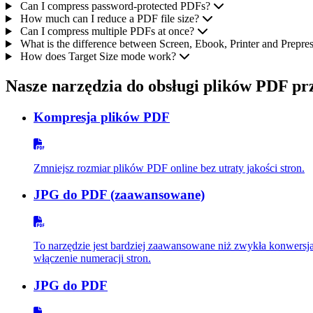
Can I compress password-protected PDFs?
How much can I reduce a PDF file size?
Can I compress multiple PDFs at once?
What is the difference between Screen, Ebook, Printer and Prepre
How does Target Size mode work?
Nasze narzędzia do obsługi plików PDF pr
Kompresja plików PDF
Zmniejsz rozmiar plików PDF online bez utraty jakości stron.
JPG do PDF (zaawansowane)
To narzędzie jest bardziej zaawansowane niż zwykła konwersj
włączenie numeracji stron.
JPG do PDF