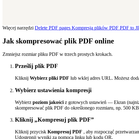
Więcej narzędzi
Delete PDF pages
Kompresja plików PDF
PDF to 
Jak skompresować plik PDF online
Zmniejsz rozmiar pliku PDF w trzech prostych krokach.
Prześlij plik PDF
Kliknij
Wybierz pliki PDF
lub wklej adres URL. Możesz doda
Wybierz ustawienia kompresji
Wybierz
poziom jakości
z gotowych ustawień — Ekran (najniż
skompresować plik PDF do określonego rozmiaru, np. 500 K
Kliknij „Kompresuj plik PDF”
Kliknij przycisk
Kompresuj PDF
, aby rozpocząć przetwarza
Udostępnij wyniki za pomocą linku lub kodu QR.