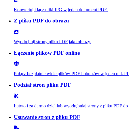
Konwertuj i łącz pliki JPG w jeden dokument PDF.
Z pliku PDF do obrazu
Wyodrębnij strony pliku PDF jako obrazy.
Łączenie plików PDF online
Połącz bezpłatnie wiele plików PDF i obrazów w jeden plik P
Podział stron pliku PDF
Łatwo i za darmo dziel lub wyodrębniaj strony z pliku PDF d
Usuwanie stron z pliku PDF