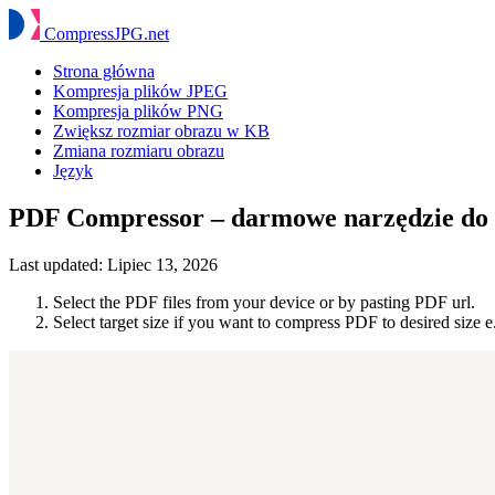
Compress
JPG
.net
Strona główna
Kompresja plików JPEG
Kompresja plików PNG
Zwiększ rozmiar obrazu w KB
Zmiana rozmiaru obrazu
Język
PDF Compressor – darmowe narzędzie do 
Last updated:
Lipiec 13, 2026
Select the PDF files from your device or by pasting PDF url.
Select target size if you want to compress PDF to desired size