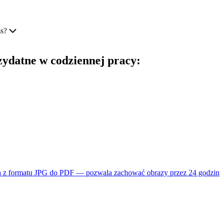
ss?
zydatne w codziennej pracy:
a z formatu JPG do PDF — pozwala zachować obrazy przez 24 godziny 