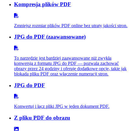
Kompresja plików PDF
Zmniejsz rozmiar plików PDF online bez utraty jakości stron.
JPG do PDF (zaawansowane)
To narzędzie jest bardziej zaawansowane niż zwykła
konwersja z formatu JPG do PDF — pozwala zachować
obrazy przez 24 godziny i oferuje dodatkowe opcje, takie jak
blokada pliku PDF oraz włączenie numeracji stron.
JPG do PDF
Konwertuj i łącz pliki JPG w jeden dokument PDF.
Z pliku PDF do obrazu