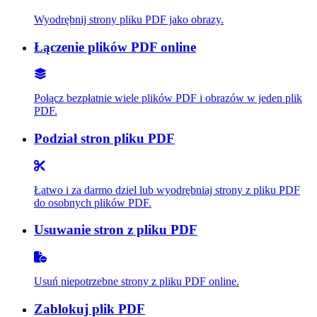
Wyodrębnij strony pliku PDF jako obrazy.
Łączenie plików PDF online
Połącz bezpłatnie wiele plików PDF i obrazów w jeden plik
PDF.
Podział stron pliku PDF
Łatwo i za darmo dziel lub wyodrębniaj strony z pliku PDF
do osobnych plików PDF.
Usuwanie stron z pliku PDF
Usuń niepotrzebne strony z pliku PDF online.
Zablokuj plik PDF